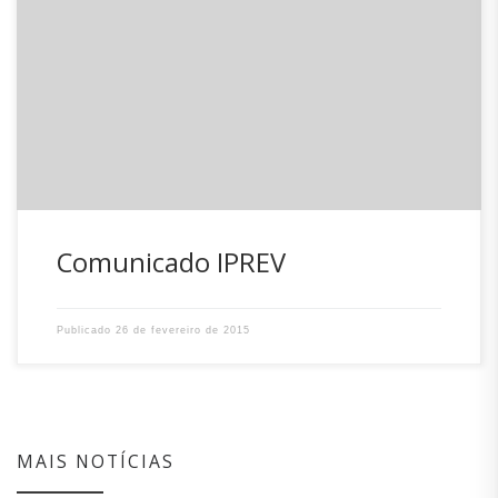
O PREV – Instituto de Previdência de Santa Catarina,
comunica que em virtude do feriado municipal em
comemoração aos 61anos de emancipação político-
administrativa do município de Xanxerê, no proximo dia 27
de fevereiro, não haverá expediente na Agência do IPREV.
Assessoria de Comunicação do IPREV.
Comunicado IPREV
Publicado
26 de fevereiro de 2015
MAIS NOTÍCIAS