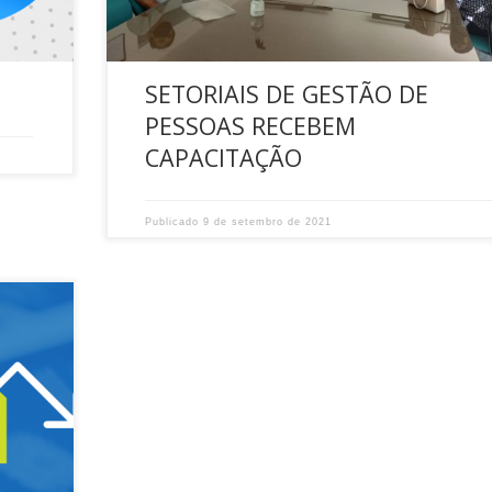
SETORIAIS DE GESTÃO DE
PESSOAS RECEBEM
CAPACITAÇÃO
Publicado
9 de setembro de 2021
EV,
om o
Na live,
es do
os da