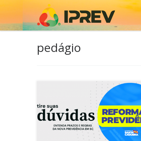
Skip to content
pedágio
Foi publicada no Diário Oficial (DOE) no dia 12 d
agosto, a sanção da Lei Complementar nº 773/2
que trata da Reforma da Previdência dos servido
públicos estaduais. Respeitando o princípio da
noventena, o texto só entra em vigor 90 dias ap
publicação, a partir de novembro, no tocante […]