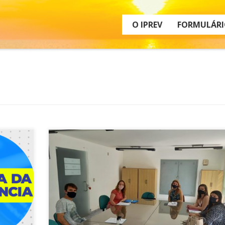
O IPREV
FORMULÁRI
O Instituto de Previdência de Santa Catarina realizou
e
tarde desta quinta-feira, uma capacitação com
021,
servidores da Secretaria de Administração Prisional
res
SC. O encontro foi conduzido pela gerente de Inativ
Carine Gandolfi, e foram abordados os temas da
ós sua
legislação da nova reforma da previdência, instruçã
processos de aposentadoria […]