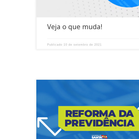
Veja o que muda!
Publicado
10 de setembro de 2021
Na manhã desta quarta-feira o presidente do IPR
Marcelo Panosso Mendonça, e o diretor jurídico,
Gustavo Tenguan, participaram de um debate c
jornalista Anderson Silva, do Diário Catarinense. 
que durou cerca de 40 minutos, os representant
IPREV tiraram dúvidas sobre as regras e os praz
[…]