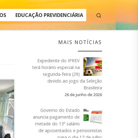
Search
OS
EDUCAÇÃO PREVIDENCIÁRIA
MAIS NOTÍCIAS
Expediente do IPREV
terá horário especial na
segunda-feira (29)
devido ao jogo da Seleção
Brasileira
26 de junho de 2026
, na
Governo do Estado
 de
anuncia pagamento de
os,
metade do 13º salário
o de
de aposentados e pensionistas
para o dia 17 de julho