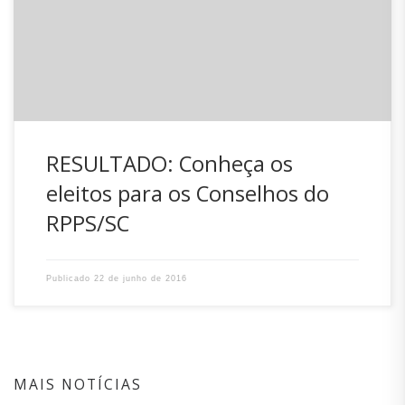
Conselhos de Administração e Fiscal do Regime Próprio de
Previdência dos servidores públicos estaduais. CLIQUE
AQUI Assessoria de comunicação do Iprev
RESULTADO: Conheça os
eleitos para os Conselhos do
RPPS/SC
Publicado
22 de junho de 2016
MAIS NOTÍCIAS