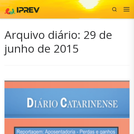
Search
Skip to content
Me
Arquivo diário:
29 de
junho de 2015
Reportagem de capa do Jornal Diário Catarinense, do dia
29 de junho de 2015. Acesse link AQUI