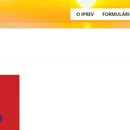
O IPREV
FORMULÁRI
atuam
s,
mas:
de
rbação e