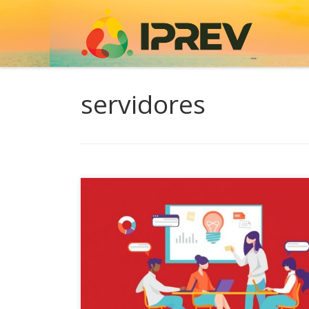
Skip to content
servidores
O Instituto de Previdência de Santa Catarina está
promovendo encontros com os servidores que 
nos setoriais de gestão de pessoas. Os encontro
exclusivos para servidores, são divididos por te
reforma da previdência, instrução de processos 
aposentadoria e instrução de processos de ave
são ministrados pela gerente de […]