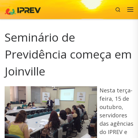
Search
Skip to content
Me
Seminário de
Previdência começa em
Joinville
Nesta terça-
feira, 15 de
outubro,
servidores
das agências
do IPREV e