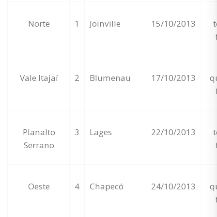
Norte
1
Joinville
15/10/2013
t
Vale Itajaí
2
Blumenau
17/10/2013
q
Planalto
3
Lages
22/10/2013
t
Serrano
Oeste
4
Chapecó
24/10/2013
q