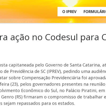
O IPREV
FORMULÁRI
dera ação no Codesul par
sta capitaneada pelo Governo de Santa Catarina, at
to de Previdência de SC (IPREV), pedindo uma audiên
atar sobre Compensação Previdenciária foi aprovad
feira (23), pelos governadores presentes na reuniã
lvimento Econômico do Sul, no Palácio Piratini, e
 Genro (RS) firmaram o compromisso de trabalhar e
s sejam repassados para os estados.