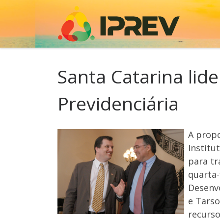
Skip to content
Santa Catarina li
Previdenciária
A propo
Institu
para tr
quarta-
Desenvo
e Tarso
recurso