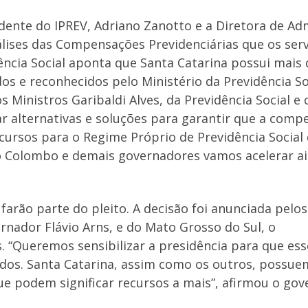
nte do IPREV, Adriano Zanotto e a Diretora de Admi
álises das Compensações Previdenciárias que os ser
ência Social aponta que Santa Catarina possui mais
os e reconhecidos pelo Ministério da Previdência S
s Ministros Garibaldi Alves, da Previdência Social e
scar alternativas e soluções para garantir que a comp
ecursos para o Regime Próprio de Previdência Social
Colombo e demais governadores vamos acelerar aind
rão parte do pleito. A decisão foi anunciada pelos
rnador Flávio Arns, e do Mato Grosso do Sul, o
 “Queremos sensibilizar a presidência para que ess
dos. Santa Catarina, assim como os outros, possue
ue podem significar recursos a mais”, afirmou o go