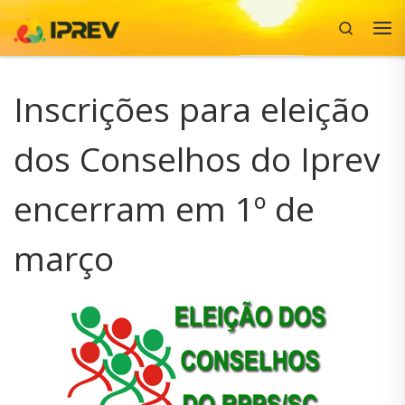
Search
Skip to content
Me
Inscrições para eleição
dos Conselhos do Iprev
encerram em 1º de
março