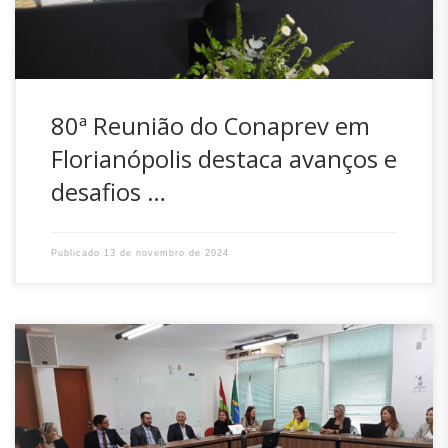
com a presença de […]
80ª Reunião do Conaprev em
Florianópolis destaca avanços e
desafios …
Publicado
13 de novembro de 2024
Na tarde desta terça-feira, 12, o Instituto de Previdência
(IPREV) foi palco de uma importante reunião da Comissão
Permanente de Acompanhamento de Ações Judiciais