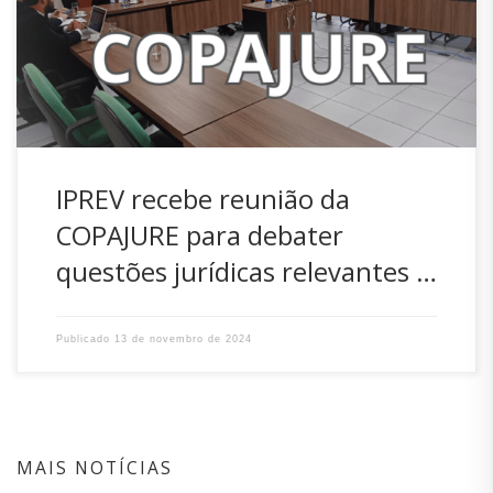
Relevantes (COPAJURE), composta por representantes
jurídicos dos Regimes Próprios de Previdência Social (RPPS)
dos Estados e Municípios. A COPAJURE é um órgão de
assessoramento vinculado ao […]
IPREV recebe reunião da
COPAJURE para debater
questões jurídicas relevantes …
Publicado
13 de novembro de 2024
MAIS NOTÍCIAS