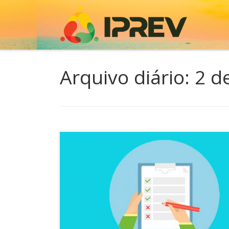
Skip to content
Arquivo diário:
2 d
01 O processo de concessão de aposentadoria 
servidores do Estado de Santa Catarina ocorre 
etapas, sendo a primeira realizada no setor de 
humanos do órgão de origem do servidor e a 
no IPREV. Segue o fluxo de análise e concessão: 
etapa: o servidor deve solicitar a contagem […]