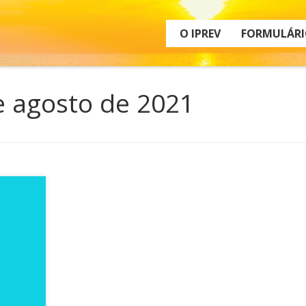
O IPREV
FORMULÁRI
e agosto de 2021
dos
em duas
recursos
segunda
1ª