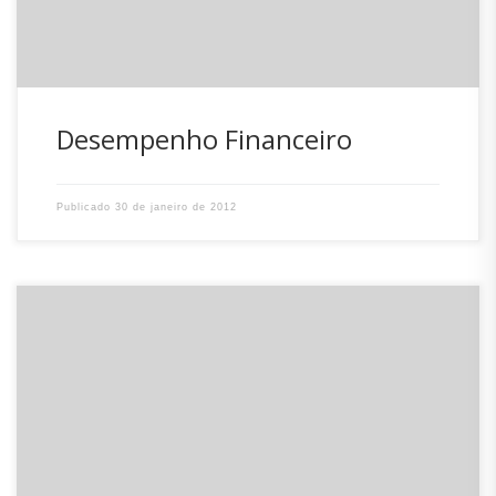
[FEV/2016]Relatótio de investimento [JAN/2016] Relatório
[…]
Desempenho Financeiro
Publicado
30 de janeiro de 2012
No balanço geral de 2011, no que diz respeito à concessão
dos benefícios previdenciários, o IPREV fechou o ano com
1.734 aposentadorias concedidas, dentre elas cerca de
85% são constituídas de aposentadorias voluntárias,
decorrentes da manifestação da vontade do servidor,
desde que atenda aos requisitos das regras de
aposentadoria (idade […]