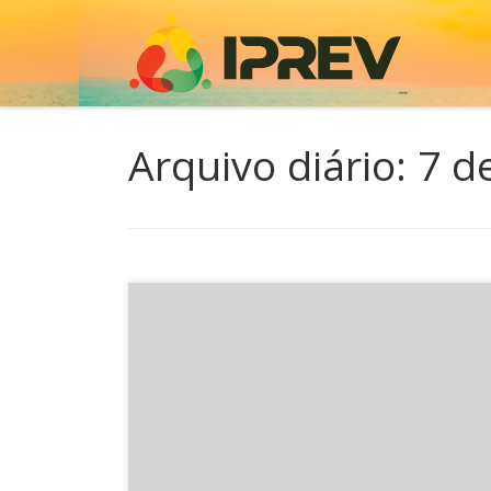
Skip to content
Arquivo diário:
7 d
Na tarde desta terça-feira, 7 de junho, o preside
Adriano Zanotto recebeu em seu gabinete o De
Jailson Lima. Na oportunidade o 1° secretário da
Assembleia Legislativa solicitou ao presidente ag
nos processos de perícia dos aposentados por i
e que os servidores da ALESC fossem os primei
serem […]