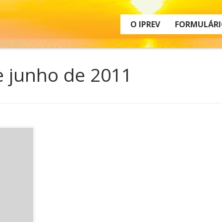
O IPREV
FORMULÁRI
e junho de 2011
nte
putado
ilidade
nvalidez
ros a