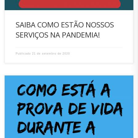
SAIBA COMO ESTÃO NOSSOS
SERVIÇOS NA PANDEMIA!
Publicado
21 de setembro de 2020
“Faço aniversário esse mês e preciso fazer
recadastramento / prova de vida!” “Ligo e não consigo
contato com as agências!” “Fui ao IPREV e está fechado. E
agora?” >>> O recadastramento/ prova de vida está
suspenso por tempo indeterminado!! <<<<< É importante
reforçar que neste momento o segurado não […]