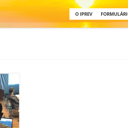
O IPREV
FORMULÁRI
o do
áreas, a
 da
o,
al,