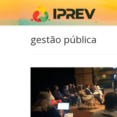
Skip to content
gestão pública
Em mais um encontro dos gestores do colegiad
governo catarinense para acompanhamento da
evolução dos indicadores de desempenho, que
norteiam o crescimento do Estado em todas as 
temática central foi a gestão pública. Secretarias
Fazenda, da Casa Civil, Executiva de Comunicaçã
Controladoria-Geral do Estado, Procuradoria-Ger