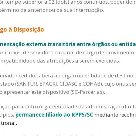
ôr tempo superior a 02 (dois) anos contínuos, podend
 término da anterior ou da sua interrupção.
go à Disposição
entação externa transitória entre órgãos ou entid
unicípios, de servidor ocupante de cargo de provimento 
ompatibilidade das atribuições a serem exercidas.
rvidor cedido caberá ao órgão ou entidade de destino
 Estado (SANTUR, EPAGRI, CIDASC e COHAB), cujo ônus se
o apresentar este dispositivo (SC-Parcerias).
ição para outro órgão/entidade da administração direta
cípios,
permanece filiado ao RPPS/SC
mediante recolh
atronal.