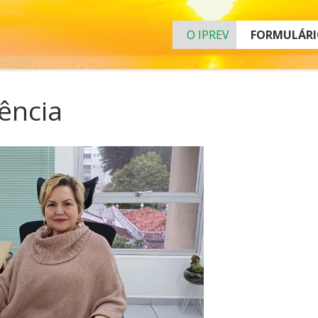
O IPREV
FORMULÁRI
dência