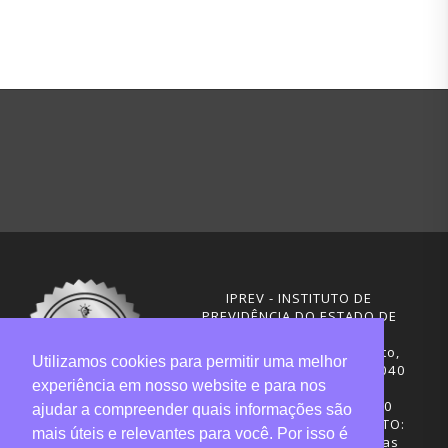
IPREV - INSTITUTO DE
PREVIDÊNCIA DO ESTADO DE
SANTA CATARINA
Rua Visconde de Ouro Preto,
Utilizamos cookies para permitir uma melhor
291 – Centro - CEP: 88020-040
experiência em nosso website e para nos
Florianópolis - SC
Telefones: (48) 3665-4600
ajudar a compreender quais informações são
HORÁRIO DE FUNCIONAMENTO:
mais úteis e relevantes para você. Por isso é
Central de Atendimento: das