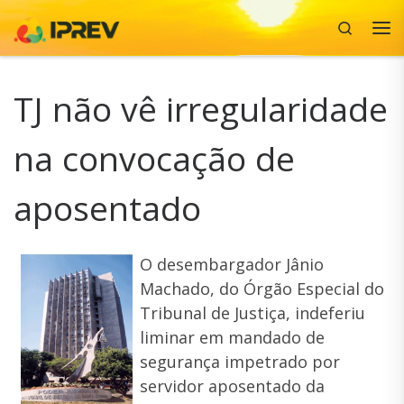
Search
Skip to content
Me
TJ não vê irregularidade
na convocação de
aposentado
O desembargador Jânio
Machado, do Órgão Especial do
Tribunal de Justiça, indeferiu
liminar em mandado de
segurança impetrado por
servidor aposentado da