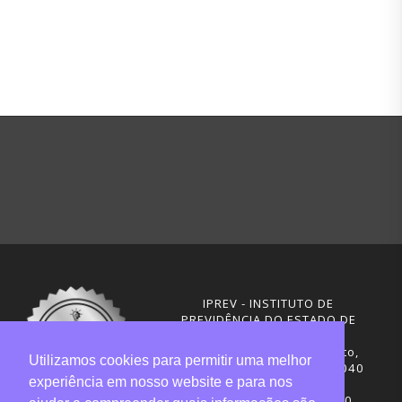
IPREV - INSTITUTO DE
PREVIDÊNCIA DO ESTADO DE
SANTA CATARINA
Rua Visconde de Ouro Preto,
Utilizamos cookies para permitir uma melhor
291 – Centro - CEP: 88020-040
experiência em nosso website e para nos
Florianópolis - SC
Telefones: (48) 3665-4600