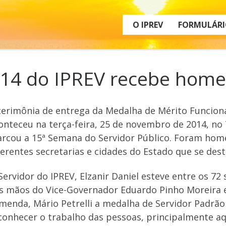
O IPREV
FORMULÁRI
2014 do IPREV recebe ho
cerimônia de entrega da Medalha de Mérito Funcional
onteceu na terça-feira, 25 de novembro de 2014, no 
rcou a 15ª Semana do Servidor Público. Foram home
ferentes secretarias e cidades do Estado que se des
Servidor do IPREV, Elzanir Daniel esteve entre os 
s mãos do Vice-Governador Eduardo Pinho Moreira e
menda, Mário Petrelli a medalha de Servidor Padrã
conhecer o trabalho das pessoas, principalmente aq