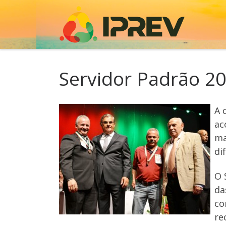
Skip to content
Servidor Padrão 
A 
ac
ma
di
O 
da
co
re