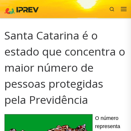
Search
Skip to content
Me
Santa Catarina é o
estado que concentra o
maior número de
pessoas protegidas
pela Previdência
O número
representa