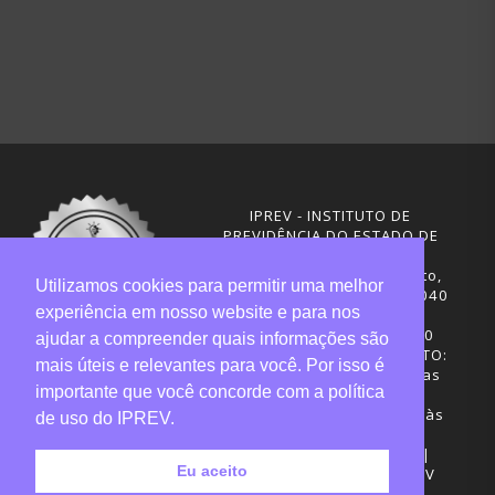
IPREV - INSTITUTO DE
PREVIDÊNCIA DO ESTADO DE
SANTA CATARINA
Rua Visconde de Ouro Preto,
Utilizamos cookies para permitir uma melhor
291 – Centro - CEP: 88020-040
experiência em nosso website e para nos
Florianópolis - SC
Telefones: (48) 3665-4600
ajudar a compreender quais informações são
HORÁRIO DE FUNCIONAMENTO:
mais úteis e relevantes para você. Por isso é
Central de Atendimento: das
importante que você concorde com a política
12h30 às 18h
Sede administrativa: 7h30 às
de uso do IPREV.
19h
Desenvolvimento: CIASC |
Eu aceito
Gestão do conteúdo: IPREV