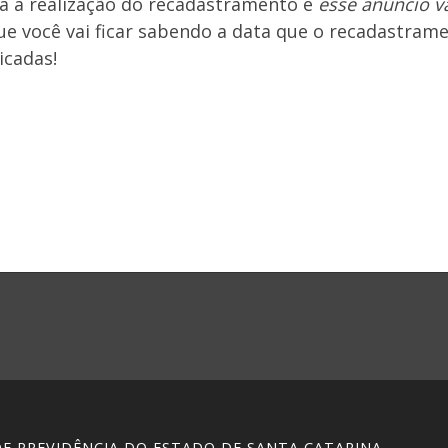
a a realização do recadastramento e
esse anúncio va
e você vai ficar sabendo a data que o recadastramen
icadas!
 DE PREVIDÊNCIA DO ESTADO DE SANTA CATARINA