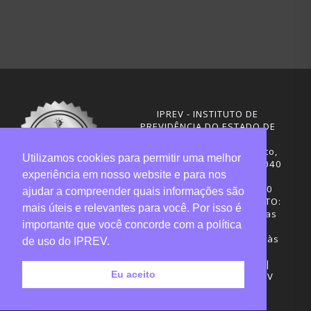
IPREV - INSTITUTO DE
PREVIDÊNCIA DO ESTADO DE
SANTA CATARINA
Rua Visconde de Ouro Preto,
Utilizamos cookies para permitir uma melhor
291 – Centro - CEP: 88020-040
experiência em nosso website e para nos
Florianópolis - SC
Telefones: (48) 3665-4600
ajudar a compreender quais informações são
HORÁRIO DE FUNCIONAMENTO:
mais úteis e relevantes para você. Por isso é
Central de Atendimento: das
importante que você concorde com a política
12h30 às 18h
Sede administrativa: 7h30 às
de uso do IPREV.
19h
Desenvolvimento: CIASC |
Eu aceito
Gestão do conteúdo: IPREV