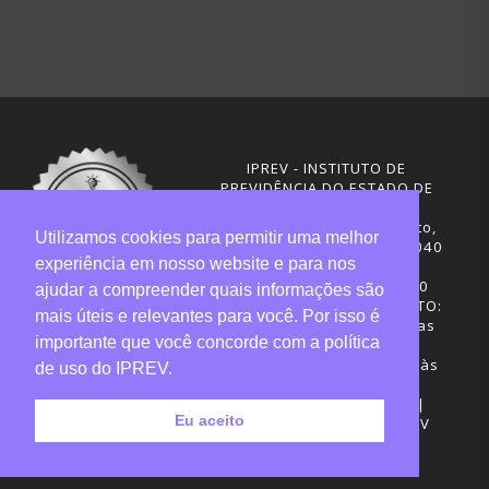
IPREV - INSTITUTO DE
PREVIDÊNCIA DO ESTADO DE
SANTA CATARINA
Rua Visconde de Ouro Preto,
Utilizamos cookies para permitir uma melhor
291 – Centro - CEP: 88020-040
experiência em nosso website e para nos
Florianópolis - SC
Telefones: (48) 3665-4600
ajudar a compreender quais informações são
HORÁRIO DE FUNCIONAMENTO:
mais úteis e relevantes para você. Por isso é
Central de Atendimento: das
importante que você concorde com a política
12h30 às 18h
Sede administrativa: 7h30 às
de uso do IPREV.
19h
Desenvolvimento: CIASC |
Eu aceito
Gestão do conteúdo: IPREV