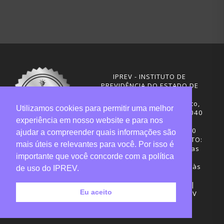
IPREV - INSTITUTO DE
PREVIDÊNCIA DO ESTADO DE
SANTA CATARINA
Rua Visconde de Ouro Preto,
Utilizamos cookies para permitir uma melhor
291 – Centro - CEP: 88020-040
experiência em nosso website e para nos
Florianópolis - SC
Telefones: (48) 3665-4600
ajudar a compreender quais informações são
HORÁRIO DE FUNCIONAMENTO:
mais úteis e relevantes para você. Por isso é
Central de Atendimento: das
importante que você concorde com a política
12h30 às 18h
Sede administrativa: 7h30 às
de uso do IPREV.
19h
Desenvolvimento: CIASC |
Eu aceito
Gestão do conteúdo: IPREV