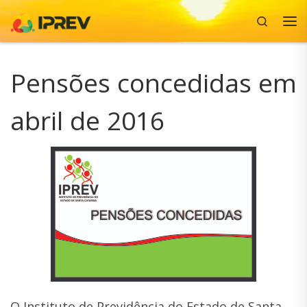
Search
Skip to content
Me
Pensões concedidas em
abril de 2016
O Instituto de Previdência do Estado de Santa