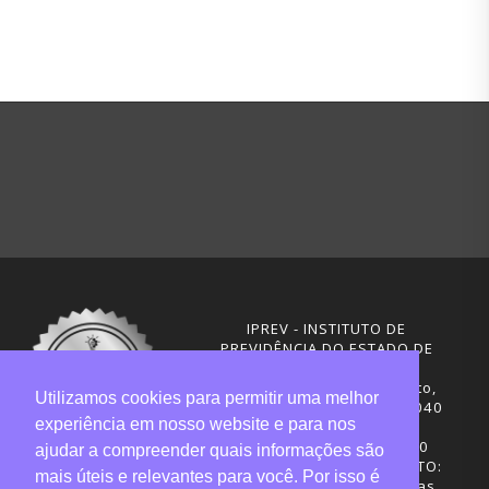
IPREV - INSTITUTO DE
PREVIDÊNCIA DO ESTADO DE
SANTA CATARINA
Rua Visconde de Ouro Preto,
Utilizamos cookies para permitir uma melhor
291 – Centro - CEP: 88020-040
experiência em nosso website e para nos
Florianópolis - SC
Telefones: (48) 3665-4600
ajudar a compreender quais informações são
HORÁRIO DE FUNCIONAMENTO:
mais úteis e relevantes para você. Por isso é
Central de Atendimento: das