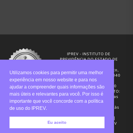
IPREV - INSTITUTO DE
PREVIDÊNCIA DO ESTADO DE
SANTA CATARINA
Rua Visconde de Ouro Preto,
Utilizamos cookies para permitir uma melhor
291 – Centro - CEP: 88020-040
experiência em nosso website e para nos
Florianópolis - SC
Telefones: (48) 3665-4600
ajudar a compreender quais informações são
HORÁRIO DE FUNCIONAMENTO:
mais úteis e relevantes para você. Por isso é
Central de Atendimento: das
importante que você concorde com a política
12h30 às 18h
Sede administrativa: 7h30 às
de uso do IPREV.
19h
Desenvolvimento: CIASC |
Eu aceito
Gestão do conteúdo: IPREV