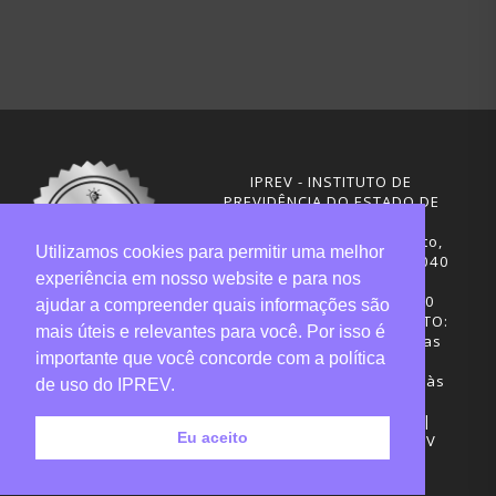
IPREV - INSTITUTO DE
PREVIDÊNCIA DO ESTADO DE
SANTA CATARINA
Rua Visconde de Ouro Preto,
Utilizamos cookies para permitir uma melhor
291 – Centro - CEP: 88020-040
experiência em nosso website e para nos
Florianópolis - SC
Telefones: (48) 3665-4600
ajudar a compreender quais informações são
HORÁRIO DE FUNCIONAMENTO:
mais úteis e relevantes para você. Por isso é
Central de Atendimento: das
importante que você concorde com a política
12h30 às 18h
Sede administrativa: 7h30 às
de uso do IPREV.
19h
Desenvolvimento: CIASC |
Eu aceito
Gestão do conteúdo: IPREV