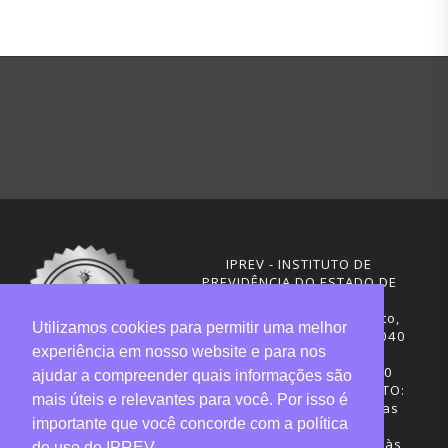
IPREV - INSTITUTO DE
PREVIDÊNCIA DO ESTADO DE
SANTA CATARINA
Rua Visconde de Ouro Preto,
Utilizamos cookies para permitir uma melhor
291 – Centro - CEP: 88020-040
experiência em nosso website e para nos
Florianópolis - SC
Telefones: (48) 3665-4600
ajudar a compreender quais informações são
HORÁRIO DE FUNCIONAMENTO:
mais úteis e relevantes para você. Por isso é
Central de Atendimento: das
importante que você concorde com a política
12h30 às 18h
Sede administrativa: 7h30 às
de uso do IPREV.