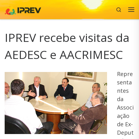
Search
Skip to content
Me
IPREV recebe visitas da
AEDESC e AACRIMESC
Repre
senta
ntes
da
Associ
ação
de Ex-
Deput