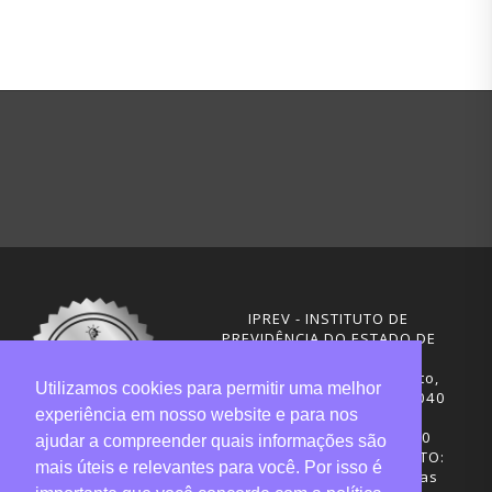
IPREV - INSTITUTO DE
PREVIDÊNCIA DO ESTADO DE
SANTA CATARINA
Rua Visconde de Ouro Preto,
Utilizamos cookies para permitir uma melhor
291 – Centro - CEP: 88020-040
experiência em nosso website e para nos
Florianópolis - SC
Telefones: (48) 3665-4600
ajudar a compreender quais informações são
HORÁRIO DE FUNCIONAMENTO:
mais úteis e relevantes para você. Por isso é
Central de Atendimento: das