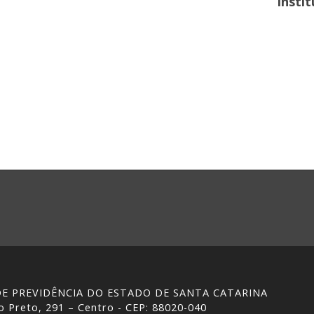
Insti
 DE PREVIDÊNCIA DO ESTADO DE SANTA CATARINA
 Preto, 291 – Centro - CEP: 88020-040