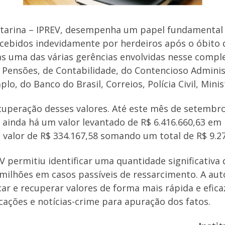
Catarina – IPREV, desempenha um papel fundamental
ecebidos indevidamente por herdeiros após o óbito 
as uma das várias gerências envolvidas nesse comp
Pensões, de Contabilidade, do Contencioso Administr
, do Banco do Brasil, Correios, Polícia Civil, Minist
ecuperação desses valores. Até este mês de setembro
, ainda há um valor levantado de R$ 6.416.660,63 em
 o valor de R$ 334.167,58 somando um total de R$ 9.27
permitiu identificar uma quantidade significativa 
milhões em casos passíveis de ressarcimento. A au
icar e recuperar valores de forma mais rápida e efi
cações e notícias-crime para apuração dos fatos.