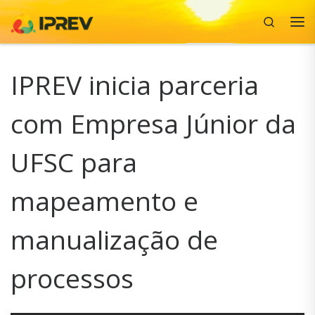
Search
Skip to content
Me
IPREV inicia parceria
com Empresa Júnior da
UFSC para
mapeamento e
manualização de
processos