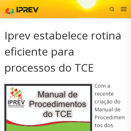
Search
Skip to content
Me
Iprev estabelece rotina
eficiente para
processos do TCE
Com a
recente
criação do
Manual de
Procedimen
tos dos