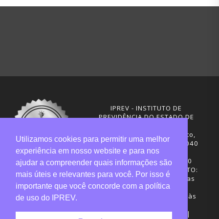
IPREV - INSTITUTO DE
PREVIDÊNCIA DO ESTADO DE
SANTA CATARINA
Rua Visconde de Ouro Preto,
Utilizamos cookies para permitir uma melhor
291 – Centro - CEP: 88020-040
experiência em nosso website e para nos
Florianópolis - SC
Telefones: (48) 3665-4600
ajudar a compreender quais informações são
HORÁRIO DE FUNCIONAMENTO:
mais úteis e relevantes para você. Por isso é
Central de Atendimento: das
importante que você concorde com a política
12h30 às 18h
Sede administrativa: 7h30 às
de uso do IPREV.
19h
Desenvolvimento: CIASC |