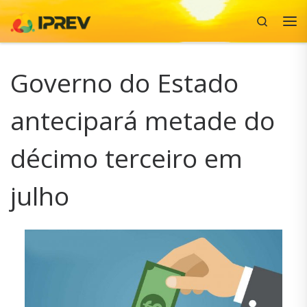
Search
Skip to content
Me
Governo do Estado
antecipará metade do
décimo terceiro em
julho