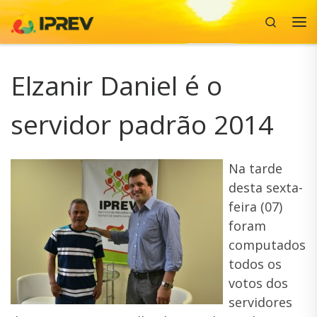
Search
Skip to content
Me
Elzanir Daniel é o
servidor padrão 2014
Na tarde
desta sexta-
feira (07)
foram
computados
todos os
votos dos
servidores