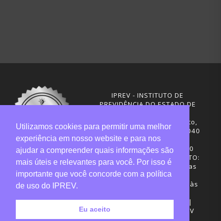
IPREV - INSTITUTO DE
PREVIDÊNCIA DO ESTADO DE
SANTA CATARINA
Rua Visconde de Ouro Preto,
Utilizamos cookies para permitir uma melhor
291 – Centro - CEP: 88020-040
experiência em nosso website e para nos
Florianópolis - SC
Telefones: (48) 3665-4600
ajudar a compreender quais informações são
HORÁRIO DE FUNCIONAMENTO:
mais úteis e relevantes para você. Por isso é
Central de Atendimento: das
importante que você concorde com a política
12h30 às 18h
Sede administrativa: 7h30 às
de uso do IPREV.
19h
Desenvolvimento: CIASC |
Eu aceito
Gestão do conteúdo: IPREV