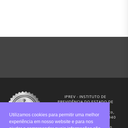
IPREV - INSTITUTO DE
PREVIDÊNCIA DO ESTADO DE
SANTA CATARINA
Rua Visconde de Ouro Preto,
Utilizamos cookies para permitir uma melhor
291 – Centro - CEP: 88020-040
experiência em nosso website e para nos
Florianópolis - SC
Telefones: (48) 3665-4600