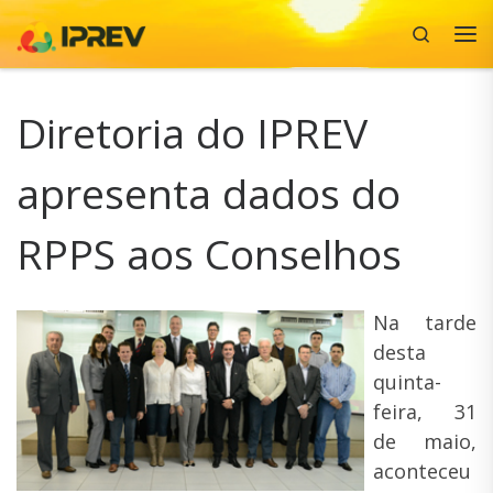
Search
Skip to content
Me
Diretoria do IPREV
apresenta dados do
RPPS aos Conselhos
Na tarde
desta
quinta-
feira, 31
de maio,
aconteceu