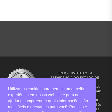
IPREV - INSTITUTO DE
PREVIDÊNCIA DO ESTADO DE
SANTA CATARINA
Rua Visconde de Ouro Preto,
Utilizamos cookies para permitir uma melhor
291 – Centro - CEP: 88020-040
experiência em nosso website e para nos
Florianópolis - SC
Telefones: (48) 3665-4600
ajudar a compreender quais informações são
HORÁRIO DE FUNCIONAMENTO:
mais úteis e relevantes para você. Por isso é
Central de Atendimento: das