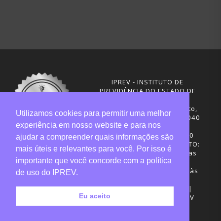
IPREV - INSTITUTO DE
PREVIDÊNCIA DO ESTADO DE
SANTA CATARINA
Rua Visconde de Ouro Preto,
Utilizamos cookies para permitir uma melhor
291 – Centro - CEP: 88020-040
experiência em nosso website e para nos
Florianópolis - SC
Telefones: (48) 3665-4600
ajudar a compreender quais informações são
HORÁRIO DE FUNCIONAMENTO:
mais úteis e relevantes para você. Por isso é
Central de Atendimento: das
importante que você concorde com a política
12h30 às 18h
Sede administrativa: 7h30 às
de uso do IPREV.
19h
Desenvolvimento: CIASC |
Eu aceito
Gestão do conteúdo: IPREV