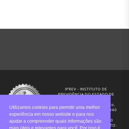
IPREV - INSTITUTO DE
PREVIDÊNCIA DO ESTADO DE
SANTA CATARINA
Rua Visconde de Ouro Preto,
Utilizamos cookies para permitir uma melhor
291 – Centro - CEP: 88020-040
experiência em nosso website e para nos
Florianópolis - SC
Telefones: (48) 3665-4600
ajudar a compreender quais informações são
HORÁRIO DE FUNCIONAMENTO:
mais úteis e relevantes para você. Por isso é