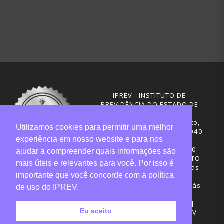
IPREV - INSTITUTO DE
PREVIDÊNCIA DO ESTADO DE
SANTA CATARINA
Rua Visconde de Ouro Preto,
Utilizamos cookies para permitir uma melhor
291 – Centro - CEP: 88020-040
experiência em nosso website e para nos
Florianópolis - SC
Telefones: (48) 3665-4600
ajudar a compreender quais informações são
HORÁRIO DE FUNCIONAMENTO:
mais úteis e relevantes para você. Por isso é
Central de Atendimento: das
importante que você concorde com a política
12h30 às 18h
Sede administrativa: 7h30 às
de uso do IPREV.
19h
Desenvolvimento: CIASC |
Eu aceito
Gestão do conteúdo: IPREV