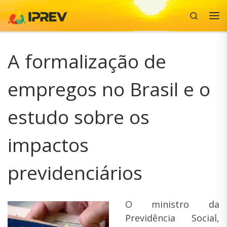
Search
Skip to content
Me
A formalização de
empregos no Brasil e o
estudo sobre os
impactos
previdenciários
O ministro da
Previdência Social,