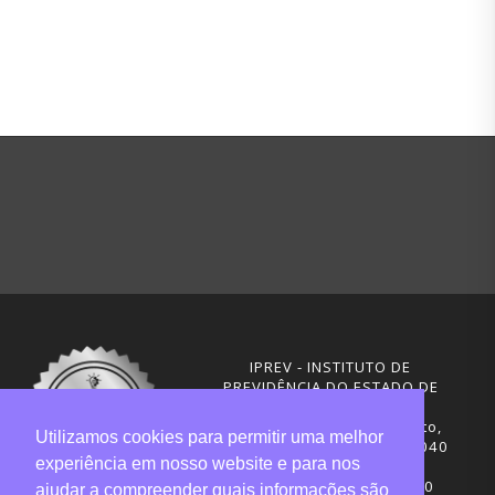
IPREV - INSTITUTO DE
PREVIDÊNCIA DO ESTADO DE
SANTA CATARINA
Rua Visconde de Ouro Preto,
Utilizamos cookies para permitir uma melhor
291 – Centro - CEP: 88020-040
experiência em nosso website e para nos
Florianópolis - SC
Telefones: (48) 3665-4600
ajudar a compreender quais informações são