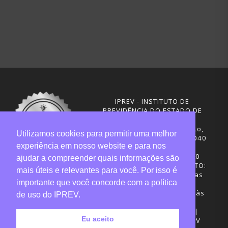
IPREV - INSTITUTO DE
PREVIDÊNCIA DO ESTADO DE
SANTA CATARINA
Rua Visconde de Ouro Preto,
Utilizamos cookies para permitir uma melhor
291 – Centro - CEP: 88020-040
experiência em nosso website e para nos
Florianópolis - SC
Telefones: (48) 3665-4600
ajudar a compreender quais informações são
HORÁRIO DE FUNCIONAMENTO:
mais úteis e relevantes para você. Por isso é
Central de Atendimento: das
importante que você concorde com a política
12h30 às 18h
Sede administrativa: 7h30 às
de uso do IPREV.
19h
Desenvolvimento: CIASC |
Eu aceito
Gestão do conteúdo: IPREV