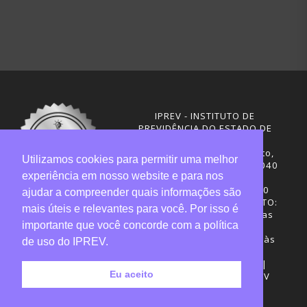
IPREV - INSTITUTO DE
PREVIDÊNCIA DO ESTADO DE
SANTA CATARINA
Rua Visconde de Ouro Preto,
Utilizamos cookies para permitir uma melhor
291 – Centro - CEP: 88020-040
experiência em nosso website e para nos
Florianópolis - SC
Telefones: (48) 3665-4600
ajudar a compreender quais informações são
HORÁRIO DE FUNCIONAMENTO:
mais úteis e relevantes para você. Por isso é
Central de Atendimento: das
importante que você concorde com a política
12h30 às 18h
Sede administrativa: 7h30 às
de uso do IPREV.
19h
Desenvolvimento: CIASC |
Eu aceito
Gestão do conteúdo: IPREV