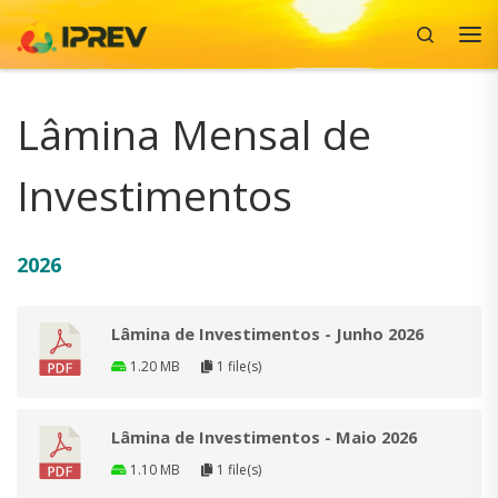
Search
Skip to content
Me
Lâmina Mensal de
Investimentos
2026
Lâmina de Investimentos - Junho 2026
1.20 MB
1 file(s)
Lâmina de Investimentos - Maio 2026
1.10 MB
1 file(s)