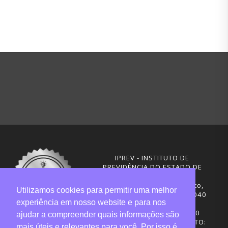
IPREV - INSTITUTO DE
PREVIDÊNCIA DO ESTADO DE
SANTA CATARINA
Rua Visconde de Ouro Preto,
Utilizamos cookies para permitir uma melhor
291 – Centro - CEP: 88020-040
experiência em nosso website e para nos
Florianópolis - SC
Telefones: (48) 3665-4600
ajudar a compreender quais informações são
HORÁRIO DE FUNCIONAMENTO:
mais úteis e relevantes para você. Por isso é