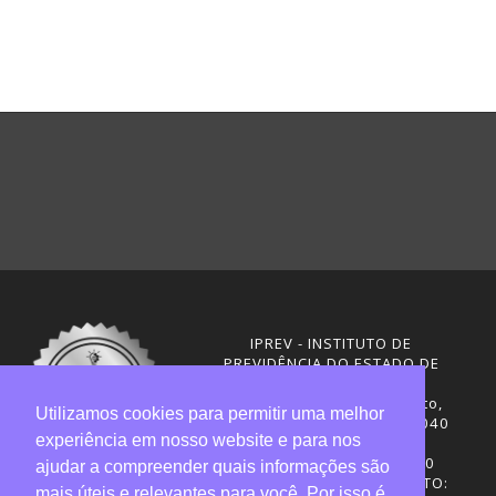
IPREV - INSTITUTO DE
PREVIDÊNCIA DO ESTADO DE
SANTA CATARINA
Rua Visconde de Ouro Preto,
Utilizamos cookies para permitir uma melhor
291 – Centro - CEP: 88020-040
experiência em nosso website e para nos
Florianópolis - SC
Telefones: (48) 3665-4600
ajudar a compreender quais informações são
HORÁRIO DE FUNCIONAMENTO:
mais úteis e relevantes para você. Por isso é