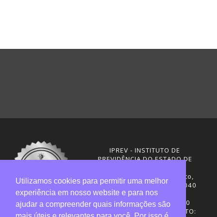
IPREV - INSTITUTO DE
PREVIDÊNCIA DO ESTADO DE
SANTA CATARINA
Rua Visconde de Ouro Preto,
Utilizamos cookies para permitir uma melhor
291 – Centro - CEP: 88020-040
experiência em nosso website e para nos
Florianópolis - SC
Telefones: (48) 3665-4600
ajudar a compreender quais informações são
HORÁRIO DE FUNCIONAMENTO:
mais úteis e relevantes para você. Por isso é