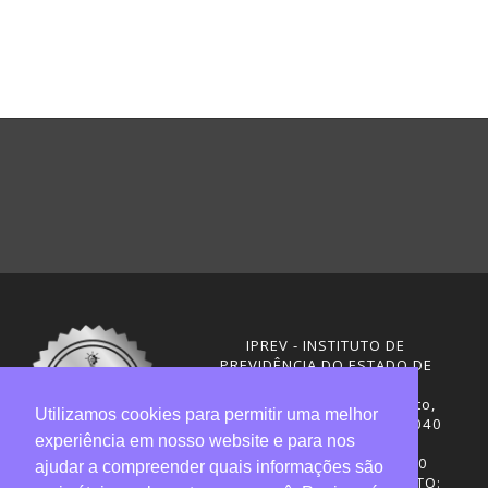
IPREV - INSTITUTO DE
PREVIDÊNCIA DO ESTADO DE
SANTA CATARINA
Rua Visconde de Ouro Preto,
Utilizamos cookies para permitir uma melhor
291 – Centro - CEP: 88020-040
experiência em nosso website e para nos
Florianópolis - SC
Telefones: (48) 3665-4600
ajudar a compreender quais informações são
HORÁRIO DE FUNCIONAMENTO: