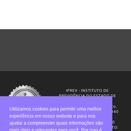
IPREV - INSTITUTO DE
PREVIDÊNCIA DO ESTADO DE
SANTA CATARINA
Rua Visconde de Ouro Preto,
Utilizamos cookies para permitir uma melhor
291 – Centro - CEP: 88020-040
experiência em nosso website e para nos
Florianópolis - SC
Telefones: (48) 3665-4600
ajudar a compreender quais informações são
HORÁRIO DE FUNCIONAMENTO:
mais úteis e relevantes para você. Por isso é